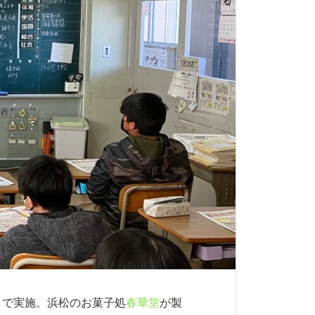
ートで実施。浜松のお菓子処
春華堂
が製