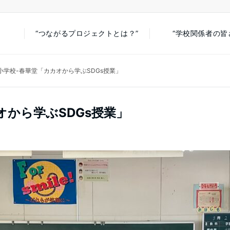
“つながるプロジェクトとは？”
“学校関係者の皆
小学校-春華堂「カカオから学ぶSDGs授業」
オから学ぶSDGs授業」