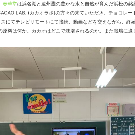
。
春華堂
は浜名湖と遠州灘の豊かな水と自然が育んだ浜松の銘
CACAO LAB. (カカオラボ)の方々の来ていただき、チョコ
ラスにてテレビリモートにて接続、動画などを交えながら、終
の原料は何か。カカオはどこで栽培されるのか。また栽培に適