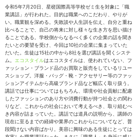
令和5年7月20日、星槎国際高等学校ゼミ生を対象に「職
業講話」が行われた。目的は職業へのこだわり、やりが
い。職業観を深める。失敗談や人生訓を伝え、自分と重ね
比べることで、自己の将来に対し様々な生き方を思い描け
ることである。学校側からなるべく多くの企業の話を聞き
たいとの要望を受け、今回は10社の企業に集まっていた
だいた。生徒は15社の中から8社を選び講話を聞くシステ
ム。
エコスタイル
はエコスタイルは、使われていない、フ
ァッション・ブランド品のお買取と販売をしているリユー
スショップ。洋服・バッグ・靴・アクセサリー等のファッ
ションアイテムから高級ブランド品など幅広く取り扱う。
講話では仕事についてはもちろん、環境や社会貢献に配慮
したファッションのあり方や消費行動が持つ社会との関わ
りなど、これからの社会において考えるべき、取り組むべ
き内容が詰まっていた。講話では道具の説明から、講師の
現在に至るまでの経緯や業界のこれからについてなど、普
段聞けない内容ばかり。美容に興味のある生徒にとっては
充実した職業講話なった。まさに「職業人」を身近に感じ