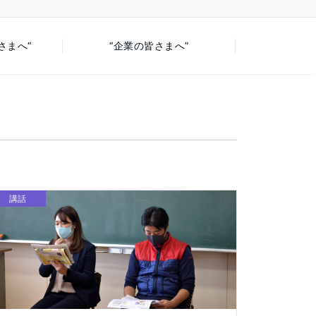
さまへ“
“企業の皆さまへ”
講話